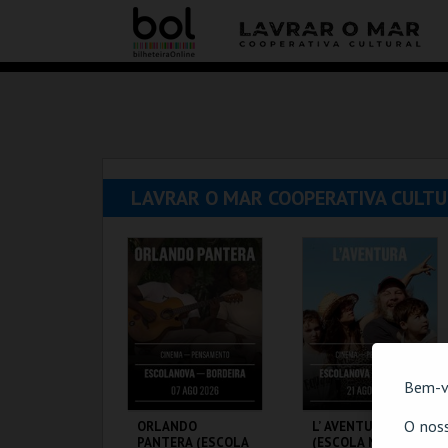
LAVRAR O MAR COOPERATIVA CULTU
Bem-v
O noss
ORLANDO
L’ AVENTURA
PANTERA (ESCOLA
(ESCOLA NOVA)