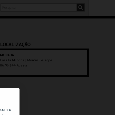
DISTRITO
SALA
LOCALIZAÇÃO
MORADA
Casa la Milonga | Montes Galegos
8670-144 Aljezur
, com o