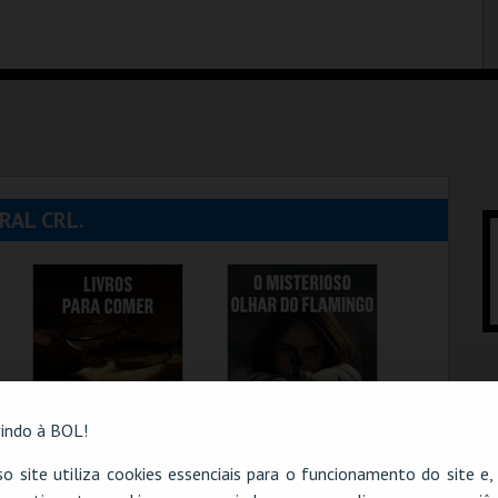
RAL CRL.
indo à BOL!
o site utiliza cookies essenciais para o funcionamento do site e
LIVROS PARA
O MISTERIOSO
COMER_2026
OLHAR DO